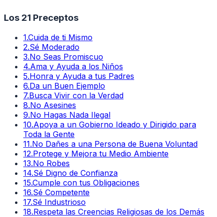
Los 21 Preceptos
1
.
Cuida de ti Mismo
2
.
Sé Moderado
3
.
No Seas Promiscuo
4
.
Ama y Ayuda a los Niños
5
.
Honra y Ayuda a tus Padres
6
.
Da un Buen Ejemplo
7
.
Busca Vivir con la Verdad
8
.
No Asesines
9
.
No Hagas Nada Ilegal
10
.
Apoya a un Gobierno Ideado y Dirigido para
Toda la Gente
11
.
No Dañes a una Persona de Buena Voluntad
12
.
Protege y Mejora tu Medio Ambiente
13
.
No Robes
14
.
Sé Digno de Confianza
15
.
Cumple con tus Obligaciones
16
.
Sé Competente
17
.
Sé Industrioso
18
.
Respeta las Creencias Religiosas de los Demás