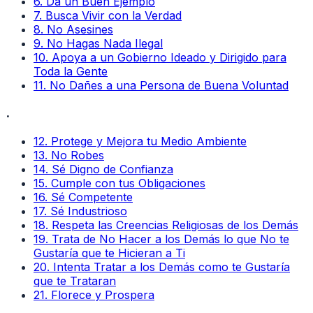
6
.
Da un Buen Ejemplo
7
.
Busca Vivir con la Verdad
8
.
No Asesines
9
.
No Hagas Nada Ilegal
10
.
Apoya a un Gobierno Ideado y Dirigido para
Toda la Gente
11
.
No Dañes a una Persona de Buena Voluntad
.
12
.
Protege y Mejora tu Medio Ambiente
13
.
No Robes
14
.
Sé Digno de Confianza
15
.
Cumple con tus Obligaciones
16
.
Sé Competente
17
.
Sé Industrioso
18
.
Respeta las Creencias Religiosas de los Demás
19
.
Trata de No Hacer a los Demás lo que No te
Gustaría que te Hicieran a Ti
20
.
Intenta Tratar a los Demás como te Gustaría
que te Trataran
21
.
Florece y Prospera