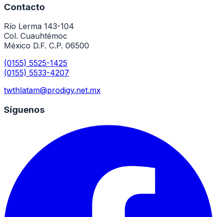
Contacto
Río Lerma 143-104
Col. Cuauhtémoc
México D.F. C.P. 06500
(0155) 5525-1425
(0155) 5533-4207
twthlatam@prodigy.net.mx
Síguenos