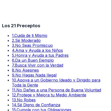
Los 21 Preceptos
1
.
Cuida de ti Mismo
2
.
Sé Moderado
3
.
No Seas Promiscuo
4
.
Ama y Ayuda a los Niños
5
.
Honra y Ayuda a tus Padres
6
.
Da un Buen Ejemplo
7
.
Busca Vivir con la Verdad
8
.
No Asesines
9
.
No Hagas Nada Ilegal
10
.
Apoya a un Gobierno Ideado y Dirigido para
Toda la Gente
11
.
No Dañes a una Persona de Buena Voluntad
12
.
Protege y Mejora tu Medio Ambiente
13
.
No Robes
14
.
Sé Digno de Confianza
15
.
Cumple con tus Obligaciones