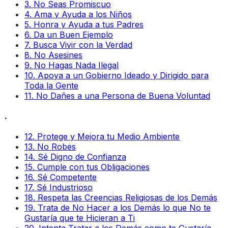
3
.
No Seas Promiscuo
4
.
Ama y Ayuda a los Niños
5
.
Honra y Ayuda a tus Padres
6
.
Da un Buen Ejemplo
7
.
Busca Vivir con la Verdad
8
.
No Asesines
9
.
No Hagas Nada Ilegal
10
.
Apoya a un Gobierno Ideado y Dirigido para
Toda la Gente
11
.
No Dañes a una Persona de Buena Voluntad
.
12
.
Protege y Mejora tu Medio Ambiente
13
.
No Robes
14
.
Sé Digno de Confianza
15
.
Cumple con tus Obligaciones
16
.
Sé Competente
17
.
Sé Industrioso
18
.
Respeta las Creencias Religiosas de los Demás
19
.
Trata de No Hacer a los Demás lo que No te
Gustaría que te Hicieran a Ti