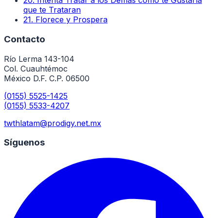
20
.
Intenta Tratar a los Demás como te Gustaría
que te Trataran
21
.
Florece y Prospera
Contacto
Río Lerma 143-104
Col. Cuauhtémoc
México D.F. C.P. 06500
(0155) 5525-1425
(0155) 5533-4207
twthlatam@prodigy.net.mx
Síguenos