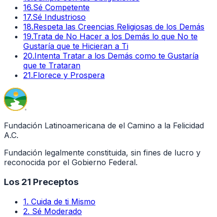
16
.
Sé Competente
17
.
Sé Industrioso
18
.
Respeta las Creencias Religiosas de los Demás
19
.
Trata de No Hacer a los Demás lo que No te
Gustaría que te Hicieran a Ti
20
.
Intenta Tratar a los Demás como te Gustaría
que te Trataran
21
.
Florece y Prospera
Fundación Latinoamericana de el Camino a la Felicidad
A.C.
Fundación legalmente constituida, sin fines de lucro y
reconocida por el Gobierno Federal.
Los 21 Preceptos
1
.
Cuida de ti Mismo
2
.
Sé Moderado