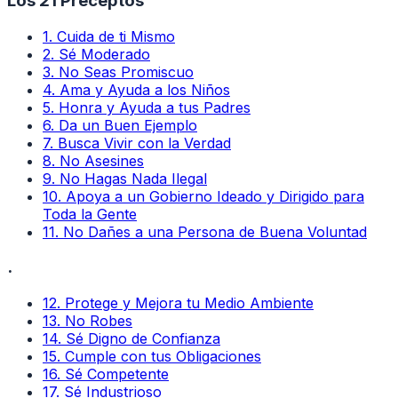
Los 21 Preceptos
1
.
Cuida de ti Mismo
2
.
Sé Moderado
3
.
No Seas Promiscuo
4
.
Ama y Ayuda a los Niños
5
.
Honra y Ayuda a tus Padres
6
.
Da un Buen Ejemplo
7
.
Busca Vivir con la Verdad
8
.
No Asesines
9
.
No Hagas Nada Ilegal
10
.
Apoya a un Gobierno Ideado y Dirigido para
Toda la Gente
11
.
No Dañes a una Persona de Buena Voluntad
.
12
.
Protege y Mejora tu Medio Ambiente
13
.
No Robes
14
.
Sé Digno de Confianza
15
.
Cumple con tus Obligaciones
16
.
Sé Competente
17
.
Sé Industrioso