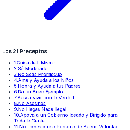
Los 21 Preceptos
1
.
Cuida de ti Mismo
2
.
Sé Moderado
3
.
No Seas Promiscuo
4
.
Ama y Ayuda a los Niños
5
.
Honra y Ayuda a tus Padres
6
.
Da un Buen Ejemplo
7
.
Busca Vivir con la Verdad
8
.
No Asesines
9
.
No Hagas Nada Ilegal
10
.
Apoya a un Gobierno Ideado y Dirigido para
Toda la Gente
11
.
No Dañes a una Persona de Buena Voluntad