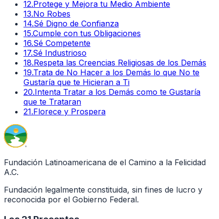
12
.
Protege y Mejora tu Medio Ambiente
13
.
No Robes
14
.
Sé Digno de Confianza
15
.
Cumple con tus Obligaciones
16
.
Sé Competente
17
.
Sé Industrioso
18
.
Respeta las Creencias Religiosas de los Demás
19
.
Trata de No Hacer a los Demás lo que No te
Gustaría que te Hicieran a Ti
20
.
Intenta Tratar a los Demás como te Gustaría
que te Trataran
21
.
Florece y Prospera
Fundación Latinoamericana de el Camino a la Felicidad
A.C.
Fundación legalmente constituida, sin fines de lucro y
reconocida por el Gobierno Federal.