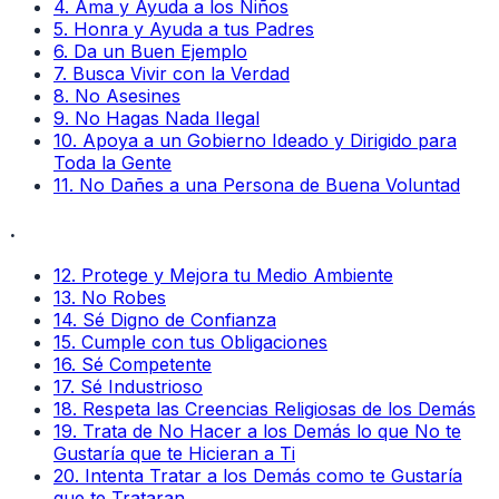
4
.
Ama y Ayuda a los Niños
5
.
Honra y Ayuda a tus Padres
6
.
Da un Buen Ejemplo
7
.
Busca Vivir con la Verdad
8
.
No Asesines
9
.
No Hagas Nada Ilegal
10
.
Apoya a un Gobierno Ideado y Dirigido para
Toda la Gente
11
.
No Dañes a una Persona de Buena Voluntad
.
12
.
Protege y Mejora tu Medio Ambiente
13
.
No Robes
14
.
Sé Digno de Confianza
15
.
Cumple con tus Obligaciones
16
.
Sé Competente
17
.
Sé Industrioso
18
.
Respeta las Creencias Religiosas de los Demás
19
.
Trata de No Hacer a los Demás lo que No te
Gustaría que te Hicieran a Ti
20
.
Intenta Tratar a los Demás como te Gustaría
que te Trataran