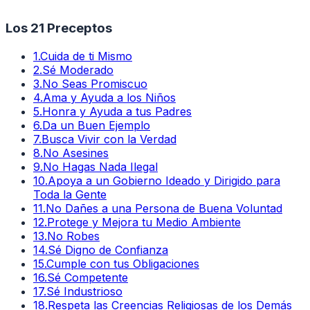
Los 21 Preceptos
1
.
Cuida de ti Mismo
2
.
Sé Moderado
3
.
No Seas Promiscuo
4
.
Ama y Ayuda a los Niños
5
.
Honra y Ayuda a tus Padres
6
.
Da un Buen Ejemplo
7
.
Busca Vivir con la Verdad
8
.
No Asesines
9
.
No Hagas Nada Ilegal
10
.
Apoya a un Gobierno Ideado y Dirigido para
Toda la Gente
11
.
No Dañes a una Persona de Buena Voluntad
12
.
Protege y Mejora tu Medio Ambiente
13
.
No Robes
14
.
Sé Digno de Confianza
15
.
Cumple con tus Obligaciones
16
.
Sé Competente
17
.
Sé Industrioso
18
.
Respeta las Creencias Religiosas de los Demás