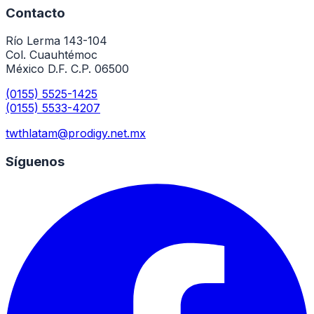
Contacto
Río Lerma 143-104
Col. Cuauhtémoc
México D.F. C.P. 06500
(0155) 5525-1425
(0155) 5533-4207
twthlatam@prodigy.net.mx
Síguenos