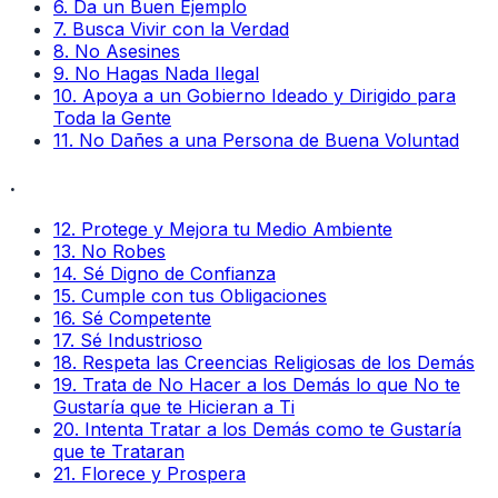
6
.
Da un Buen Ejemplo
7
.
Busca Vivir con la Verdad
8
.
No Asesines
9
.
No Hagas Nada Ilegal
10
.
Apoya a un Gobierno Ideado y Dirigido para
Toda la Gente
11
.
No Dañes a una Persona de Buena Voluntad
.
12
.
Protege y Mejora tu Medio Ambiente
13
.
No Robes
14
.
Sé Digno de Confianza
15
.
Cumple con tus Obligaciones
16
.
Sé Competente
17
.
Sé Industrioso
18
.
Respeta las Creencias Religiosas de los Demás
19
.
Trata de No Hacer a los Demás lo que No te
Gustaría que te Hicieran a Ti
20
.
Intenta Tratar a los Demás como te Gustaría
que te Trataran
21
.
Florece y Prospera