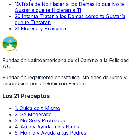
19
.
Trata de No Hacer a los Demás lo que No te
Gustaría que te Hicieran a Ti
20
.
Intenta Tratar a los Demás como te Gustaría
que te Trataran
21
.
Florece y Prospera
Fundación Latinoamericana de el Camino a la Felicidad
A.C.
Fundación legalmente constituida, sin fines de lucro y
reconocida por el Gobierno Federal.
Los 21 Preceptos
1
.
Cuida de ti Mismo
2
.
Sé Moderado
3
.
No Seas Promiscuo
4
.
Ama y Ayuda a los Niños
5
.
Honra y Ayuda a tus Padres