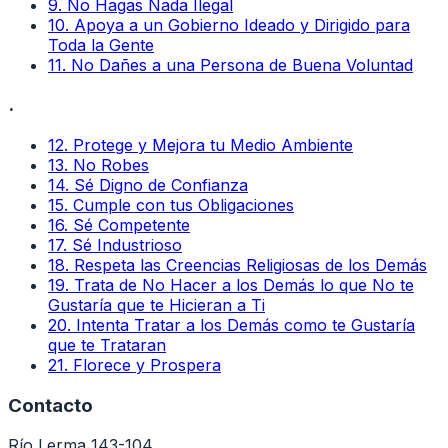
9
.
No Hagas Nada Ilegal
10
.
Apoya a un Gobierno Ideado y Dirigido para
Toda la Gente
11
.
No Dañes a una Persona de Buena Voluntad
.
12
.
Protege y Mejora tu Medio Ambiente
13
.
No Robes
14
.
Sé Digno de Confianza
15
.
Cumple con tus Obligaciones
16
.
Sé Competente
17
.
Sé Industrioso
18
.
Respeta las Creencias Religiosas de los Demás
19
.
Trata de No Hacer a los Demás lo que No te
Gustaría que te Hicieran a Ti
20
.
Intenta Tratar a los Demás como te Gustaría
que te Trataran
21
.
Florece y Prospera
Contacto
Río Lerma 143-104