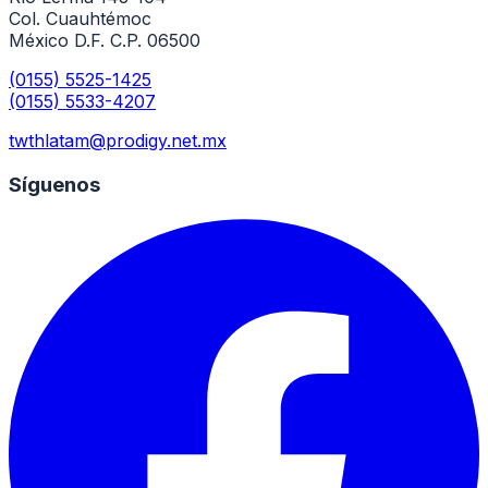
Col. Cuauhtémoc
México D.F. C.P. 06500
(0155) 5525-1425
(0155) 5533-4207
twthlatam@prodigy.net.mx
Síguenos